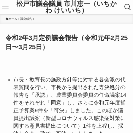
松戸市議会議員 市川恵一（いちか
わ けいいち）
ホーム
議会報告
令和2年3月定例議会報告（令和元年2月25
日〜3月25日）
市長・教育長の施政方針等に対する各会派の代
表質問を行い、市長から提出された専決処分の
報告を「承認」、農業委員会委員の任命議案14
件をそれぞれ「同意」し、さらに令和元年度補
正予算案9件を「可決」しました。このほか議
員提出議案（新型コロナウィルス感染症対策に
関する意見書提出について）1件を上程し、採