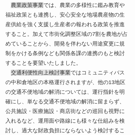
農業政策事業
では、農業の多様性に鑑み教育や
福祉政策とも連携し、安心安全な地場農産物の生
産供給を強く支援し生産者の報われる政策を推進
すること。加えて市街化調整区域の7割を農地が占
めていることから、開発を伴わない用途変更に規
制をかける条例なども関係各課の連携のもと検討
することを要望いたしました。
交通利便性向上検討事業
ではコミュニティバス
の中和倉地区の本格運行されますが、他の13地区
の交通不便地域の解消については、運行指針を明
確にし、単なる交通不便地域の解消に留まらず、
公共施設・医療施設・商店街などの巡回も視野に
入れるなど、運用面や路線にも様々な仕組みを検
討し、過大な財政負担にならないよう検討するこ